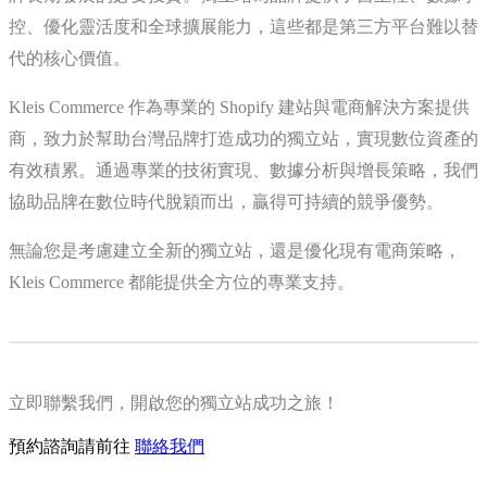
控、優化靈活度和全球擴展能力，這些都是第三方平台難以替
代的核心價值。
Kleis Commerce 作為專業的 Shopify 建站與電商解決方案提供
商，致力於幫助台灣品牌打造成功的獨立站，實現數位資產的
有效積累。通過專業的技術實現、數據分析與增長策略，我們
協助品牌在數位時代脫穎而出，贏得可持續的競爭優勢。
無論您是考慮建立全新的獨立站，還是優化現有電商策略，
Kleis Commerce 都能提供全方位的專業支持。
立即聯繫我們，開啟您的獨立站成功之旅！
預約諮詢請前往
聯絡我們